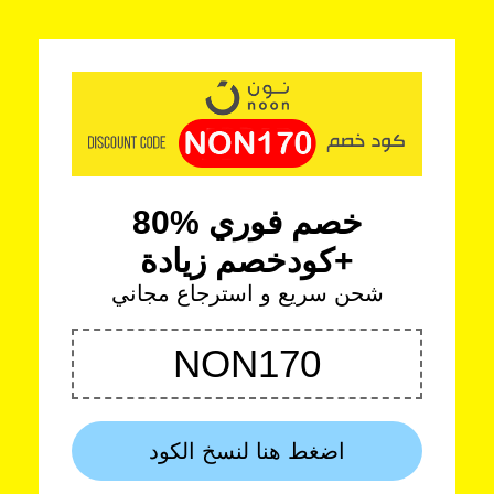
خصم فوري %80
كودخصم زيادة+
شحن سريع و استرجاع مجاني
NON170
اضغط هنا لنسخ الكود