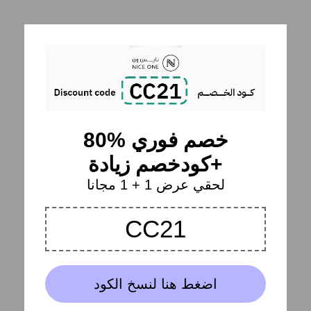
خصم فوري %80
كودخصم زيادة+
لحقي عرض 1 + 1 مجانا
CC21
اضغط هنا لنسخ الكود