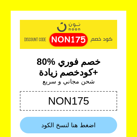
خصم فوري %80
كودخصم زيادة+
شحن مجاني و سريع
NON175
اضغط هنا لنسخ الكود